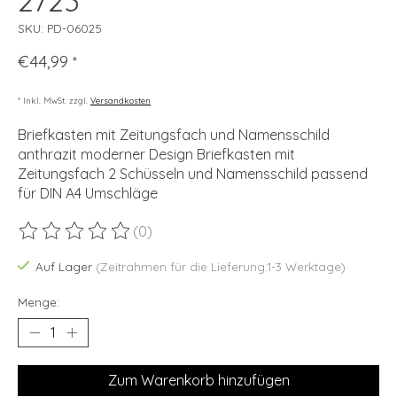
2723
SKU: PD-06025
€44,99
*
* Inkl. MwSt. zzgl.
Versandkosten
Briefkasten mit Zeitungsfach und Namensschild
anthrazit moderner Design Briefkasten mit
Zeitungsfach 2 Schüsseln und Namensschild passend
für DIN A4 Umschläge
(0)
Die Bewertung dieses Produkts ist
0
von 5
Auf Lager
(Zeitrahmen für die Lieferung:1-3 Werktage)
Menge:
Zum Warenkorb hinzufügen