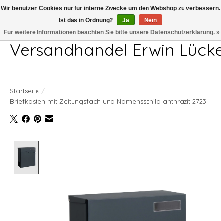
Wir benutzen Cookies nur für interne Zwecke um den Webshop zu verbessern.
Ist das in Ordnung?
Ja
Nein
Telefon 04407 715872 MO-DO 7.00-17.00Uhr FR 7.00-13.00Uhr
Für weitere Informationen beachten Sie bitte unsere Datenschutzerklärung. »
Versandhandel Erwin Lück
Startseite
/
Briefkasten mit Zeitungsfach und Namensschild anthrazit 2723
Product image slideshow Items