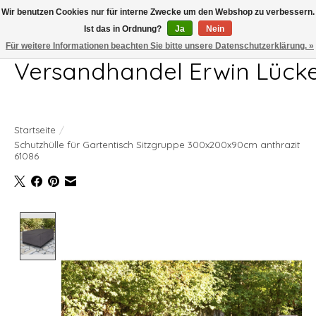
Wir benutzen Cookies nur für interne Zwecke um den Webshop zu verbessern.
Ist das in Ordnung?
Ja
Nein
Telefon 04407 715872 MO-DO 7.00-17.00Uhr FR 7.00-13.00Uhr
Für weitere Informationen beachten Sie bitte unsere Datenschutzerklärung. »
Versandhandel Erwin Lück
Startseite
/
Schutzhülle für Gartentisch Sitzgruppe 300x200x90cm anthrazit
61086
Product image slideshow Items