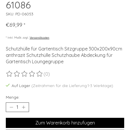
61086
SKU: PD-06053
€69,99
*
* Inkl. MwSt. zzgl.
Versandkosten
Schutzhülle für Gartentisch Sitzgruppe 300x200x90cm
anthrazit Schutzhülle Schutzhaube Abdeckung für
Gartentisch Loungegruppe
(0)
Die Bewertung dieses Produkts ist
0
von 5
Auf Lager
(Zeitrahmen für die Lieferung:1-3 Werktage)
Menge:
Zum Warenkorb hinzufügen