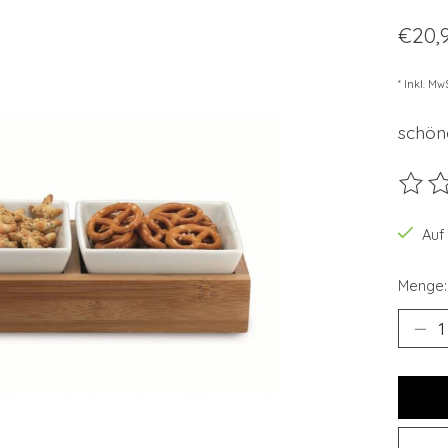
€20,
* Inkl. Mw
schöne
Die B
Auf
Menge: