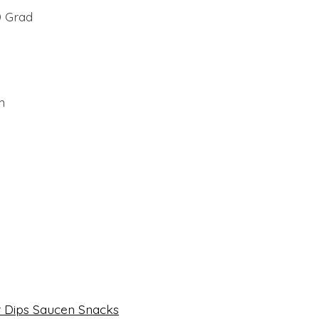
0 Grad
m
ür Dips Saucen Snacks