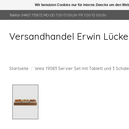
Wir benutzen Cookies nur für interne Zwecke um den Web
Telefon 04407 715872 MO-DO 7.00-17.00Uhr FR 7.00-13.00Uhr
Versandhandel Erwin Lück
Startseite
/
Weis 19083 Servier Set mit Tablett und 3 Schal
Product image slideshow Items