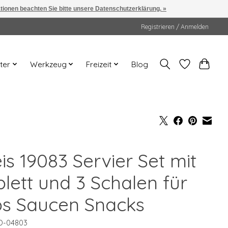
ationen beachten Sie bitte unsere Datenschutzerklärung. »
Registrieren / Anmelden
ter
Werkzeug
Freizeit
Blog
is 19083 Servier Set mit
blett und 3 Schalen für
ps Saucen Snacks
D-04803