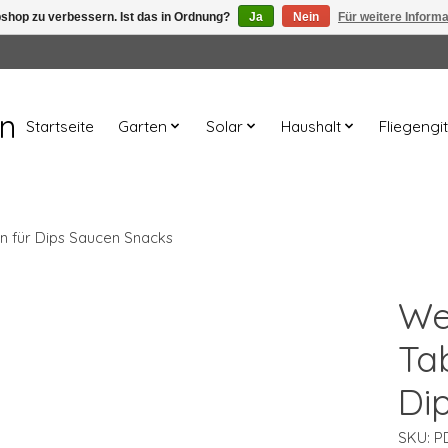
shop zu verbessern. Ist das in Ordnung?
Ja
Nein
Für weitere Inform
en
Startseite
Garten
Solar
Haushalt
Fliegengit
en für Dips Saucen Snacks
We
Ta
Di
SKU: P