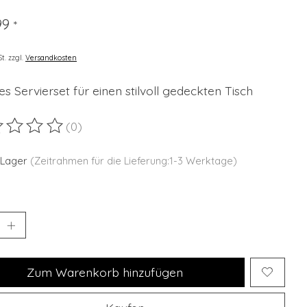
99
*
St. zzgl.
Versandkosten
s Servierset für einen stilvoll gedeckten Tisch
(0)
ewertung dieses Produkts ist
0
von 5
 Lager
(Zeitrahmen für die Lieferung:1-3 Werktage)
Zum Warenkorb hinzufügen