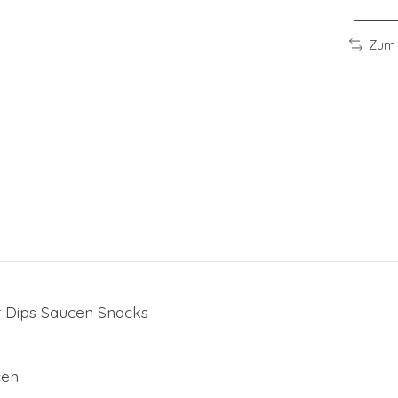
Zum 
ür Dips Saucen Snacks
cen