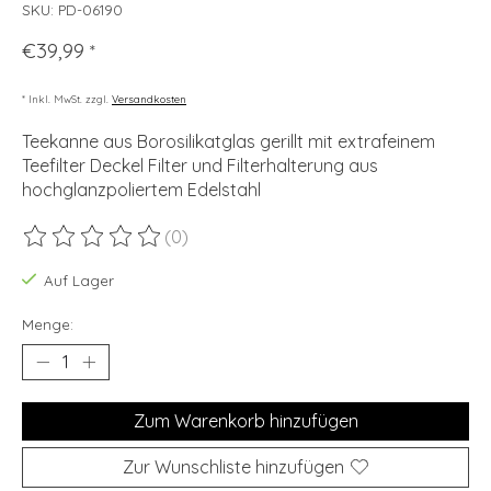
SKU: PD-06190
€39,99
*
* Inkl. MwSt. zzgl.
Versandkosten
Teekanne aus Borosilikatglas gerillt mit extrafeinem
Teefilter Deckel Filter und Filterhalterung aus
hochglanzpoliertem Edelstahl
(0)
Die Bewertung dieses Produkts ist
0
von 5
Auf Lager
Menge:
Zum Warenkorb hinzufügen
Zur Wunschliste hinzufügen