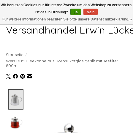
Wir benutzen Cookies nur für interne Zwecke um den Webshop zu verbessern.
Ist das in Ordnung?
Ja
Nein
Telefon 04407 715872 MO-DO 7.00-17.00Uhr FR 7.00-13.00Uhr
Für weitere Informationen beachten Sie bitte unsere Datenschutzerklärung. »
Versandhandel Erwin Lück
Startseite
/
Weis 17058 Teekanne aus Borosilikatglas gerillt mit Teefilter
800ml
Product image slideshow Items