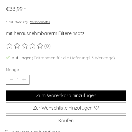
€33,99
*
* Inkl. MwSt. zzgl.
Versandkosten
mit herausnehmbarerm Filtereinsatz
(0)
Die Bewertung dieses Produkts ist
0
von 5
Auf Lager
(Zeitrahmen für die Lieferung:1-3 Werktage)
Menge:
Zum Warenkorb hinzufügen
Zur Wunschliste hinzufügen
Kaufen
Zum Vergleich hinzufügen