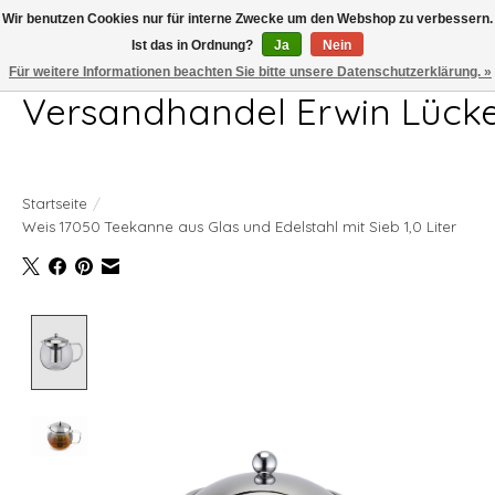
Wir benutzen Cookies nur für interne Zwecke um den Webshop zu verbessern.
Ist das in Ordnung?
Ja
Nein
Telefon 04407 715872 MO-DO 7.00-17.00Uhr FR 7.00-13.00Uhr
Für weitere Informationen beachten Sie bitte unsere Datenschutzerklärung. »
Versandhandel Erwin Lück
Startseite
/
Weis 17050 Teekanne aus Glas und Edelstahl mit Sieb 1,0 Liter
Product image slideshow Items