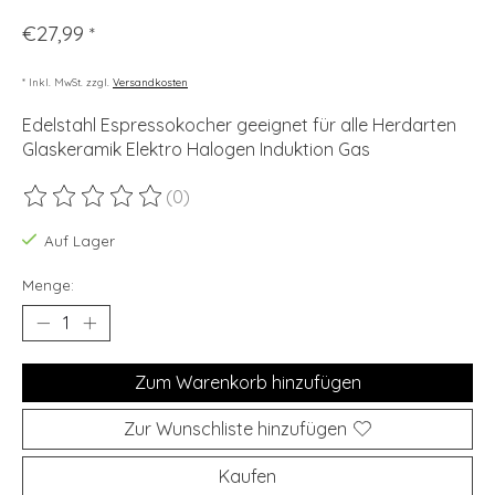
€27,99
*
* Inkl. MwSt. zzgl.
Versandkosten
Edelstahl Espressokocher geeignet für alle Herdarten
Glaskeramik Elektro Halogen Induktion Gas
(0)
Die Bewertung dieses Produkts ist
0
von 5
Auf Lager
Menge:
Zum Warenkorb hinzufügen
Zur Wunschliste hinzufügen
Kaufen