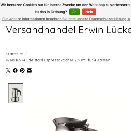
Wir benutzen Cookies nur für interne Zwecke um den Webshop zu verbessern.
Ist das in Ordnung?
Ja
Nein
Telefon 04407 715872 MO-DO 7.00-17.00Uhr FR 7.00-13.00Uhr
Für weitere Informationen beachten Sie bitte unsere Datenschutzerklärung. »
Versandhandel Erwin Lück
Startseite
/
Weis 16974 Edelstahl Espressokocher 200ml für 4 Tassen
Product image slideshow Items