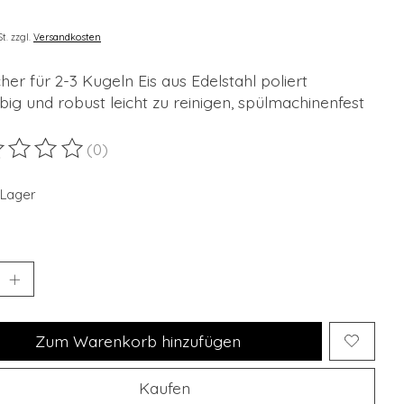
St. zzgl.
Versandkosten
her für 2-3 Kugeln Eis aus Edelstahl poliert
big und robust leicht zu reinigen, spülmachinenfest
(0)
ewertung dieses Produkts ist
0
von 5
 Lager
Zum Warenkorb hinzufügen
Kaufen