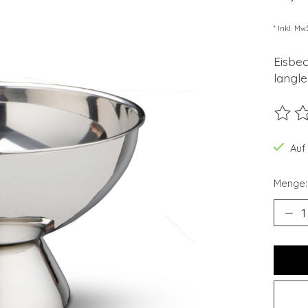
* Inkl. Mw
Eisbec
langle
Die B
Auf
Menge: