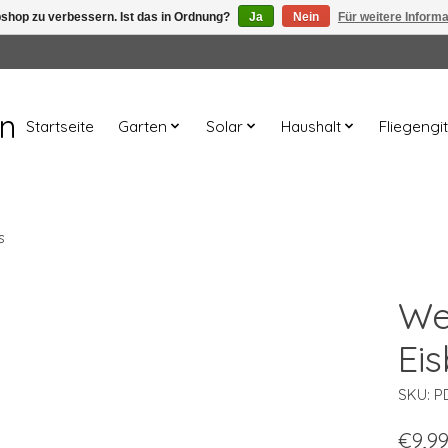
shop zu verbessern. Ist das in Ordnung?
Ja
Nein
Für weitere Inform
en
Startseite
Garten
Solar
Haushalt
Fliegengit
s
We
Eis
SKU: P
€9,9