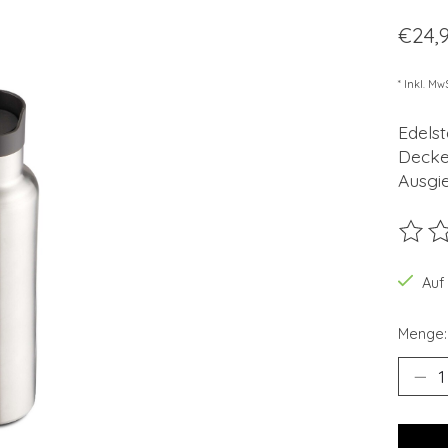
€24,
* Inkl. Mw
Edelst
Decke
Ausgi
Die B
Auf
Menge: