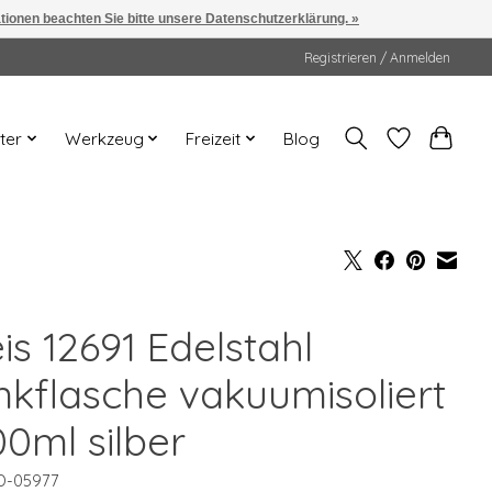
ationen beachten Sie bitte unsere Datenschutzerklärung. »
Registrieren / Anmelden
ter
Werkzeug
Freizeit
Blog
is 12691 Edelstahl
inkflasche vakuumisoliert
00ml silber
D-05977