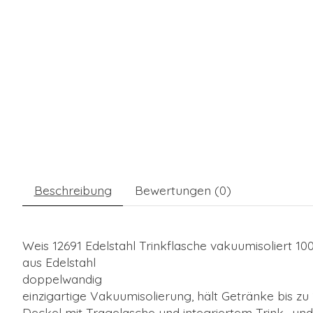
Beschreibung
Bewertungen (0)
Weis 12691 Edelstahl Trinkflasche vakuumisoliert 100
aus Edelstahl
doppelwandig
einzigartige Vakuumisolierung, hält Getränke bis zu
Deckel mit Tragelasche und integriertem Trink- un