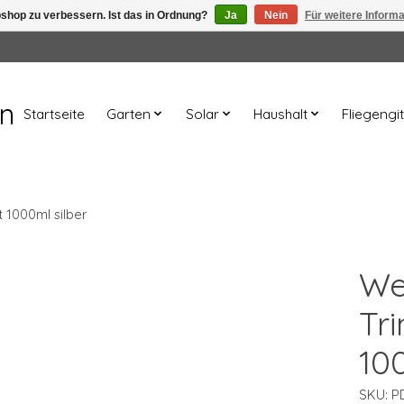
shop zu verbessern. Ist das in Ordnung?
Ja
Nein
Für weitere Inform
en
Startseite
Garten
Solar
Haushalt
Fliegengit
t 1000ml silber
We
Tr
10
SKU: P