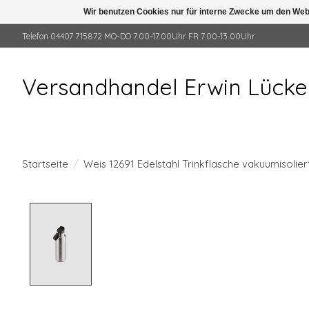
Wir benutzen Cookies nur für interne Zwecke um den Web
Telefon 04407 715872 MO-DO 7.00-17.00Uhr FR 7.00-13.00Uhr
Versandhandel Erwin Lück
Startseite
/
Weis 12691 Edelstahl Trinkflasche vakuumisolier
Product image slideshow Items