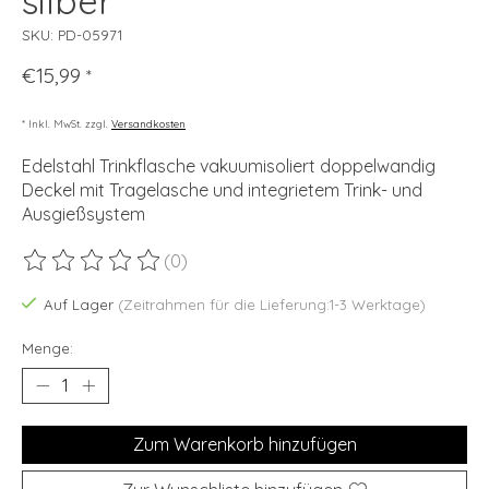
silber
SKU: PD-05971
€15,99
*
* Inkl. MwSt. zzgl.
Versandkosten
Edelstahl Trinkflasche vakuumisoliert doppelwandig
Deckel mit Tragelasche und integrietem Trink- und
Ausgießsystem
(0)
Die Bewertung dieses Produkts ist
0
von 5
Auf Lager
(Zeitrahmen für die Lieferung:1-3 Werktage)
Menge:
Zum Warenkorb hinzufügen