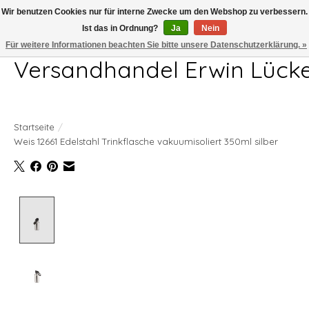
Wir benutzen Cookies nur für interne Zwecke um den Webshop zu verbessern.
Ist das in Ordnung?
Ja
Nein
Telefon 04407 715872 MO-DO 7.00-17.00Uhr FR 7.00-13.00Uhr
Für weitere Informationen beachten Sie bitte unsere Datenschutzerklärung. »
Versandhandel Erwin Lück
Startseite
/
Weis 12661 Edelstahl Trinkflasche vakuumisoliert 350ml silber
Product image slideshow Items