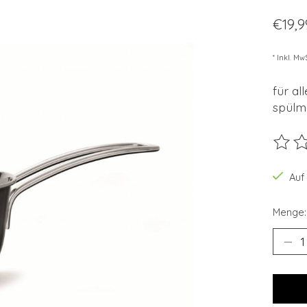
€19,
* Inkl. Mw
für al
spülm
Die B
Auf
Menge: