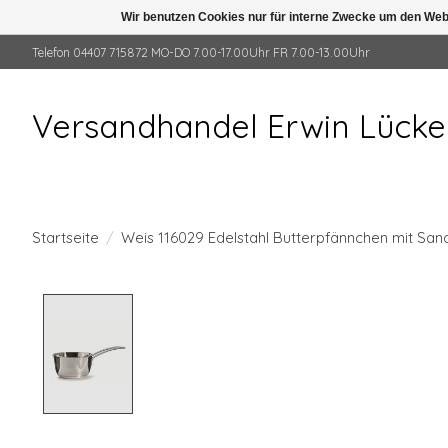
Wir benutzen Cookies nur für interne Zwecke um den Web
Telefon 04407 715872 MO-DO 7.00-17.00Uhr FR 7.00-13.00Uhr
Versandhandel Erwin Lück
Startseite
/
Weis 116029 Edelstahl Butterpfännchen mit Sa
Product image slideshow Items