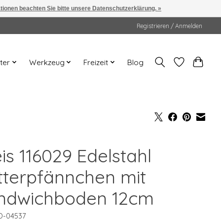
ationen beachten Sie bitte unsere Datenschutzerklärung. »
Registrieren / Anmelden
ter
Werkzeug
Freizeit
Blog
is 116029 Edelstahl
tterpfännchen mit
ndwichboden 12cm
D-04537