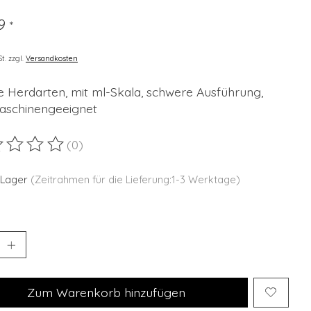
99
*
St. zzgl.
Versandkosten
le Herdarten, mit ml-Skala, schwere Ausführung,
aschinengeeignet
(0)
ewertung dieses Produkts ist
0
von 5
 Lager
(Zeitrahmen für die Lieferung:1-3 Werktage)
Zum Warenkorb hinzufügen