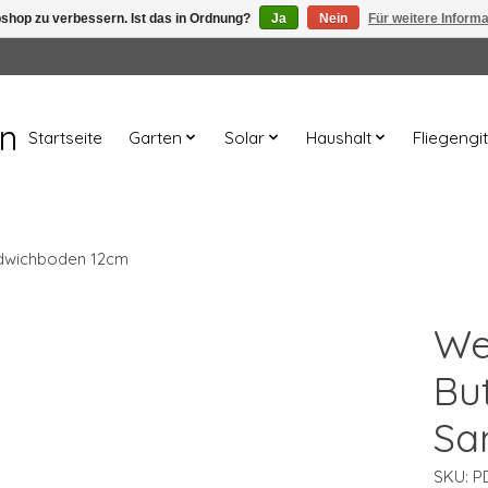
shop zu verbessern. Ist das in Ordnung?
Ja
Nein
Für weitere Inform
en
Startseite
Garten
Solar
Haushalt
Fliegengit
ndwichboden 12cm
We
Bu
Sa
SKU: P