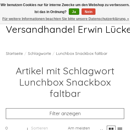
Wir benutzen Cookies nur für interne Zwecke um den Webshop zu verbessern.
Ist das in Ordnung?
Ja
Nein
Telefon 04407 715872 MO-DO 7.00-17.00Uhr FR 7.00-13.00Uhr
Für weitere Informationen beachten Sie bitte unsere Datenschutzerklärung. »
Versandhandel Erwin Lück
Startseite
/
Schlagworte
/
Lunchbox Snackbox faltbar
Artikel mit Schlagwort
Lunchbox Snackbox
faltbar
Filter anzeigen
0
Sortieren
Am meisten