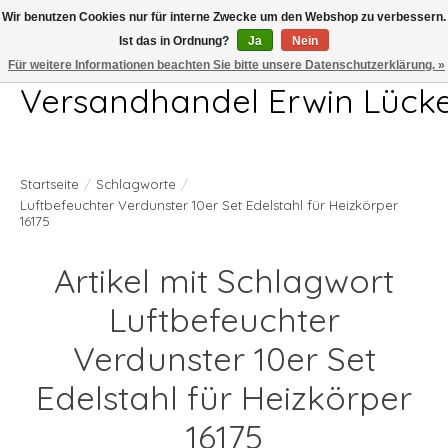
Wir benutzen Cookies nur für interne Zwecke um den Webshop zu verbessern.
Ist das in Ordnung?
Ja
Nein
Telefon 04407 715872 MO-DO 7.00-17.00Uhr FR 7.00-13.00Uhr
Für weitere Informationen beachten Sie bitte unsere Datenschutzerklärung. »
Versandhandel Erwin Lück
Startseite
/
Schlagworte
/
Luftbefeuchter Verdunster 10er Set Edelstahl für Heizkörper
16175
Artikel mit Schlagwort
Luftbefeuchter
Verdunster 10er Set
Edelstahl für Heizkörper
16175