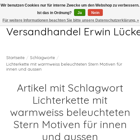
Wir benutzen Cookies nur für interne Zwecke um den Webshop zu verbessern.
Ist das in Ordnung?
Ja
Nein
Telefon 04407 715872 MO-DO 7.00-17.00Uhr FR 7.00-13.00Uhr
Für weitere Informationen beachten Sie bitte unsere Datenschutzerklärung. »
Versandhandel Erwin Lück
Startseite
/
Schlagworte
/
Lichterkette mit warmweiss beleuchteten Stern Motiven für
innen und aussen
Artikel mit Schlagwort
Lichterkette mit
warmweiss beleuchteten
Stern Motiven für innen
und aussen