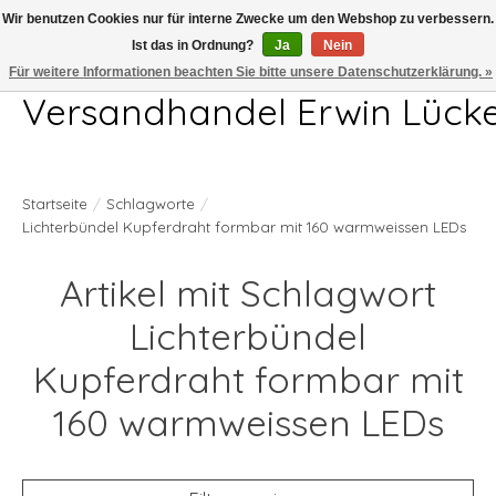
Wir benutzen Cookies nur für interne Zwecke um den Webshop zu verbessern.
Ist das in Ordnung?
Ja
Nein
Telefon 04407 715872 MO-DO 7.00-17.00Uhr FR 7.00-13.00Uhr
Für weitere Informationen beachten Sie bitte unsere Datenschutzerklärung. »
Versandhandel Erwin Lück
Startseite
/
Schlagworte
/
Lichterbündel Kupferdraht formbar mit 160 warmweissen LEDs
Artikel mit Schlagwort
Lichterbündel
Kupferdraht formbar mit
160 warmweissen LEDs