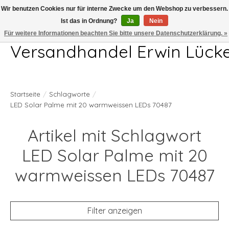
Wir benutzen Cookies nur für interne Zwecke um den Webshop zu verbessern.
Ist das in Ordnung?
Ja
Nein
Telefon 04407 715872 MO-DO 7.00-17.00Uhr FR 7.00-13.00Uhr
Für weitere Informationen beachten Sie bitte unsere Datenschutzerklärung. »
Versandhandel Erwin Lück
Startseite
/
Schlagworte
/
LED Solar Palme mit 20 warmweissen LEDs 70487
Artikel mit Schlagwort
LED Solar Palme mit 20
warmweissen LEDs 70487
Filter anzeigen