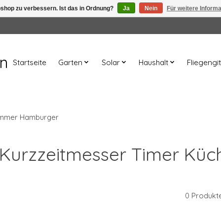
shop zu verbessern. Ist das in Ordnung?
Ja
Nein
Für weitere Inform
en
Startseite
Garten
Solar
Haushalt
Fliegengit
timmer Hamburger
rt Kurzzeitmesser Timer K
0 Produkt