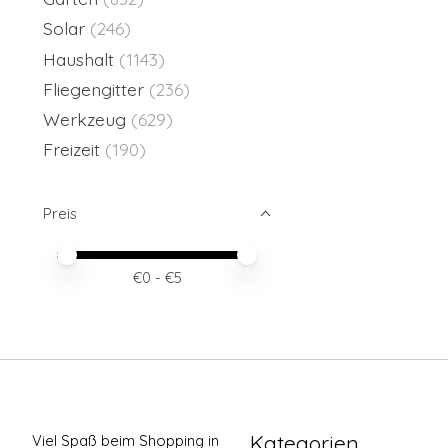
Solar
(246)
Haushalt
(1143)
Fliegengitter
(236)
Werkzeug
(629)
Freizeit
(190)
Preis
Preis – Mindestwert
Price maximum value
€
0
- €
5
Kategorien
Viel Spaß beim Shopping in