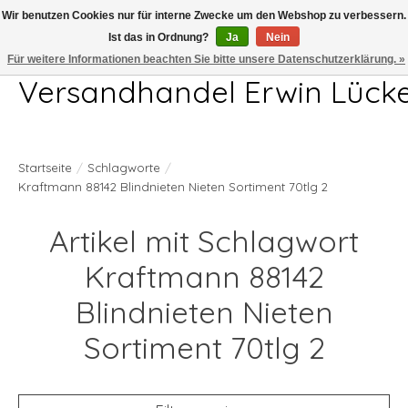
Wir benutzen Cookies nur für interne Zwecke um den Webshop zu verbessern.
Ist das in Ordnung?
Ja
Nein
Telefon 04407 715872 MO-DO 7.00-17.00Uhr FR 7.00-13.00Uhr
Für weitere Informationen beachten Sie bitte unsere Datenschutzerklärung. »
Versandhandel Erwin Lück
Startseite
/
Schlagworte
/
Kraftmann 88142 Blindnieten Nieten Sortiment 70tlg 2
Artikel mit Schlagwort
Kraftmann 88142
Blindnieten Nieten
Sortiment 70tlg 2