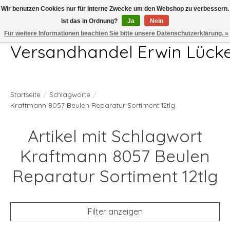
Wir benutzen Cookies nur für interne Zwecke um den Webshop zu verbessern.
Ist das in Ordnung?
Ja
Nein
Telefon 04407 715872 MO-DO 7.00-17.00Uhr FR 7.00-13.00Uhr
Für weitere Informationen beachten Sie bitte unsere Datenschutzerklärung. »
Versandhandel Erwin Lück
Startseite
/
Schlagworte
/
Kraftmann 8057 Beulen Reparatur Sortiment 12tlg
Artikel mit Schlagwort
Kraftmann 8057 Beulen
Reparatur Sortiment 12tlg
Filter anzeigen