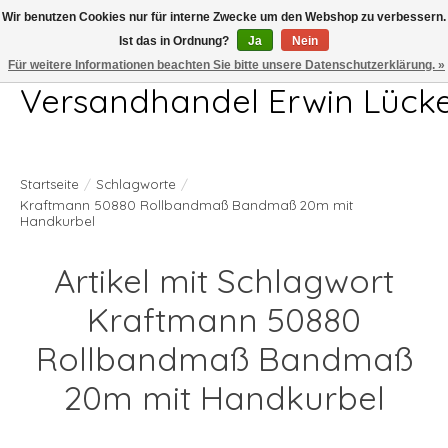
Wir benutzen Cookies nur für interne Zwecke um den Webshop zu verbessern.
Ist das in Ordnung?
Ja
Nein
Telefon 04407 715872 MO-DO 7.00-17.00Uhr FR 7.00-13.00Uhr
Für weitere Informationen beachten Sie bitte unsere Datenschutzerklärung. »
Versandhandel Erwin Lück
Startseite
/
Schlagworte
/
Kraftmann 50880 Rollbandmaß Bandmaß 20m mit
Handkurbel
Artikel mit Schlagwort
Kraftmann 50880
Rollbandmaß Bandmaß
20m mit Handkurbel