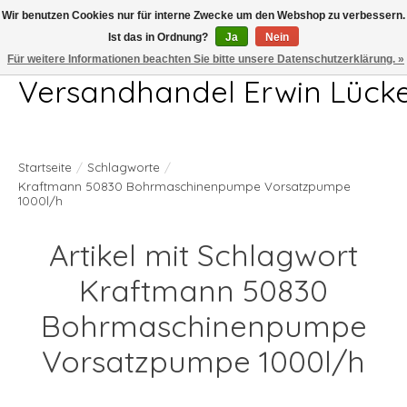
Wir benutzen Cookies nur für interne Zwecke um den Webshop zu verbessern.
Ist das in Ordnung?
Ja
Nein
Telefon 04407 715872 MO-DO 7.00-17.00Uhr FR 7.00-13.00Uhr
Für weitere Informationen beachten Sie bitte unsere Datenschutzerklärung. »
Versandhandel Erwin Lück
Startseite
/
Schlagworte
/
Kraftmann 50830 Bohrmaschinenpumpe Vorsatzpumpe
1000l/h
Artikel mit Schlagwort
Kraftmann 50830
Bohrmaschinenpumpe
Vorsatzpumpe 1000l/h