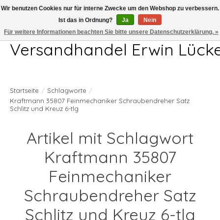
Wir benutzen Cookies nur für interne Zwecke um den Webshop zu verbessern.
Ist das in Ordnung?
Ja
Nein
Telefon 04407 715872 MO-DO 7.00-17.00Uhr FR 7.00-13.00Uhr
Für weitere Informationen beachten Sie bitte unsere Datenschutzerklärung. »
Versandhandel Erwin Lück
Startseite
/
Schlagworte
/
Kraftmann 35807 Feinmechaniker Schraubendreher Satz
Schlitz und Kreuz 6-tlg
Artikel mit Schlagwort
Kraftmann 35807
Feinmechaniker
Schraubendreher Satz
Schlitz und Kreuz 6-tlg