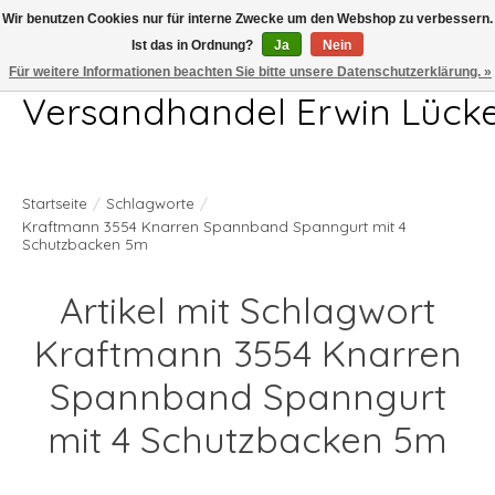
Wir benutzen Cookies nur für interne Zwecke um den Webshop zu verbessern.
Ist das in Ordnung?
Ja
Nein
Telefon 04407 715872 MO-DO 7.00-17.00Uhr FR 7.00-13.00Uhr
Für weitere Informationen beachten Sie bitte unsere Datenschutzerklärung. »
Versandhandel Erwin Lück
Startseite
/
Schlagworte
/
Kraftmann 3554 Knarren Spannband Spanngurt mit 4
Schutzbacken 5m
Artikel mit Schlagwort
Kraftmann 3554 Knarren
Spannband Spanngurt
mit 4 Schutzbacken 5m