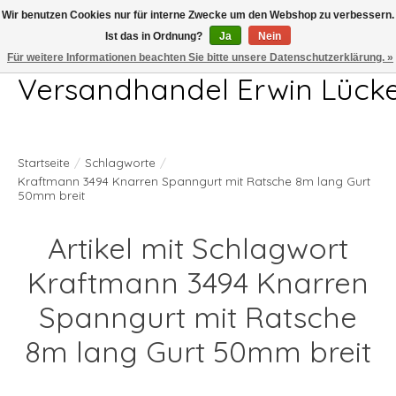
Wir benutzen Cookies nur für interne Zwecke um den Webshop zu verbessern.
Ist das in Ordnung?
Ja
Nein
Telefon 04407 715872 MO-DO 7.00-17.00Uhr FR 7.00-13.00Uhr
Für weitere Informationen beachten Sie bitte unsere Datenschutzerklärung. »
Versandhandel Erwin Lück
Startseite
/
Schlagworte
/
Kraftmann 3494 Knarren Spanngurt mit Ratsche 8m lang Gurt
50mm breit
Artikel mit Schlagwort
Kraftmann 3494 Knarren
Spanngurt mit Ratsche
8m lang Gurt 50mm breit