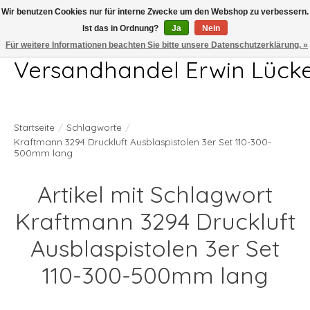
Wir benutzen Cookies nur für interne Zwecke um den Webshop zu verbessern.
Ist das in Ordnung?
Ja
Nein
Telefon 04407 715872 MO-DO 7.00-17.00Uhr FR 7.00-13.00Uhr
Für weitere Informationen beachten Sie bitte unsere Datenschutzerklärung. »
Versandhandel Erwin Lück
Startseite
/
Schlagworte
/
Kraftmann 3294 Druckluft Ausblaspistolen 3er Set 110-300-
500mm lang
Artikel mit Schlagwort
Kraftmann 3294 Druckluft
Ausblaspistolen 3er Set
110-300-500mm lang