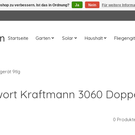
shop zu verbessern. Ist das in Ordnung?
Ja
Nein
Für weitere Inform
en
Startseite
Garten
Solar
Haushalt
Fliegengit
erät 9tlg
gwort Kraftmann 3060 Doppe
0 Produkt