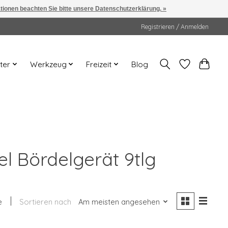
ationen beachten Sie bitte unsere Datenschutzerklärung. »
Registrieren / Anmelden
ter
Werkzeug
Freizeit
Blog
l Bördelgerät 9tlg
e
Sortieren nach
Am meisten angesehen