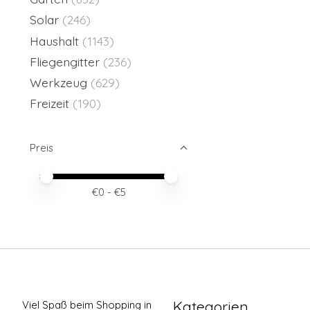
Solar
(246)
Haushalt
(1143)
Fliegengitter
(236)
Werkzeug
(629)
Freizeit
(190)
Preis
Preis – Mindestwert
Price maximum value
€
0
- €
5
Kategorien
Viel Spaß beim Shopping in