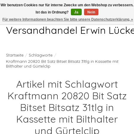
Wir benutzen Cookies nur für interne Zwecke um den Webshop zu verbessern.
Ist das in Ordnung?
Ja
Nein
Telefon 04407 715872 MO-DO 7.00-17.00Uhr FR 7.00-13.00Uhr
Für weitere Informationen beachten Sie bitte unsere Datenschutzerklärung. »
Versandhandel Erwin Lück
Startseite
/
Schlagworte
/
Kraftmann 20820 Bit Satz Bitset Bitsatz 31tlg in Kassette mit
Bilthalter und Gürtelclip
Artikel mit Schlagwort
Kraftmann 20820 Bit Satz
Bitset Bitsatz 31tlg in
Kassette mit Bilthalter
und Gürtelclip