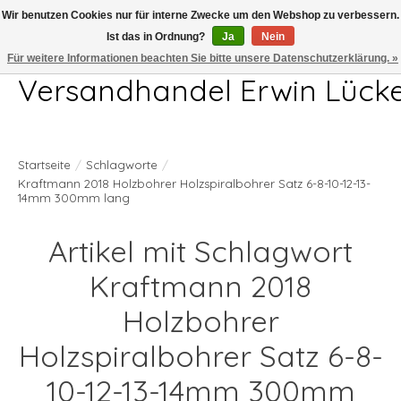
Wir benutzen Cookies nur für interne Zwecke um den Webshop zu verbessern.
Ist das in Ordnung?
Ja
Nein
Telefon 04407 715872 MO-DO 7.00-17.00Uhr FR 7.00-13.00Uhr
Für weitere Informationen beachten Sie bitte unsere Datenschutzerklärung. »
Versandhandel Erwin Lück
Startseite
/
Schlagworte
/
Kraftmann 2018 Holzbohrer Holzspiralbohrer Satz 6-8-10-12-13-
14mm 300mm lang
Artikel mit Schlagwort
Kraftmann 2018
Holzbohrer
Holzspiralbohrer Satz 6-8-
10-12-13-14mm 300mm