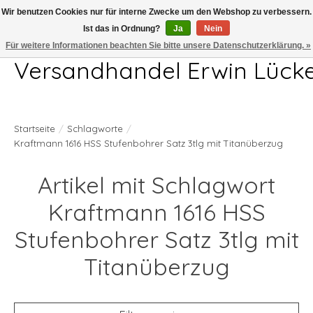
Wir benutzen Cookies nur für interne Zwecke um den Webshop zu verbessern.
Ist das in Ordnung?
Ja
Nein
Telefon 04407 715872 MO-DO 7.00-17.00Uhr FR 7.00-13.00Uhr
Für weitere Informationen beachten Sie bitte unsere Datenschutzerklärung. »
Versandhandel Erwin Lück
Startseite
/
Schlagworte
/
Kraftmann 1616 HSS Stufenbohrer Satz 3tlg mit Titanüberzug
Artikel mit Schlagwort
Kraftmann 1616 HSS
Stufenbohrer Satz 3tlg mit
Titanüberzug