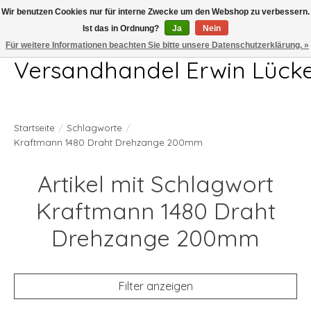
Wir benutzen Cookies nur für interne Zwecke um den Webshop zu verbessern.
Ist das in Ordnung?
Ja
Nein
Telefon 04407 715872 MO-DO 7.00-17.00Uhr FR 7.00-13.00Uhr
Für weitere Informationen beachten Sie bitte unsere Datenschutzerklärung. »
Versandhandel Erwin Lück
Startseite
/
Schlagworte
/
Kraftmann 1480 Draht Drehzange 200mm
Artikel mit Schlagwort
Kraftmann 1480 Draht
Drehzange 200mm
Filter anzeigen