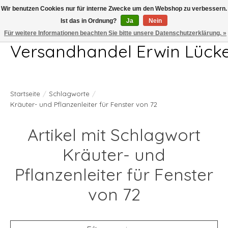
Wir benutzen Cookies nur für interne Zwecke um den Webshop zu verbessern.
Ist das in Ordnung?
Ja
Nein
Telefon 04407 715872 MO-DO 7.00-17.00Uhr FR 7.00-13.00Uhr
Für weitere Informationen beachten Sie bitte unsere Datenschutzerklärung. »
Versandhandel Erwin Lück
Startseite
/
Schlagworte
/
Kräuter- und Pflanzenleiter für Fenster von 72
Artikel mit Schlagwort
Kräuter- und
Pflanzenleiter für Fenster
von 72