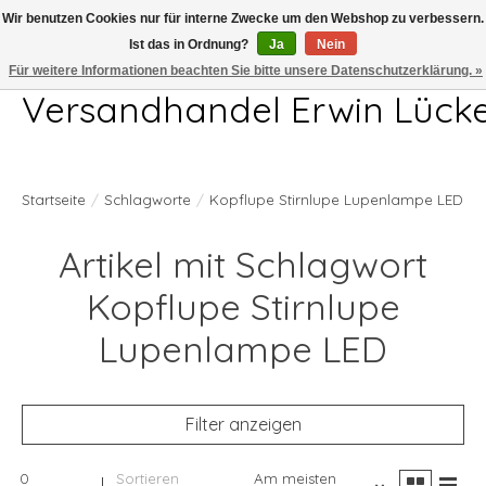
Wir benutzen Cookies nur für interne Zwecke um den Webshop zu verbessern.
Ist das in Ordnung?
Ja
Nein
Telefon 04407 715872 MO-DO 7.00-17.00Uhr FR 7.00-13.00Uhr
Für weitere Informationen beachten Sie bitte unsere Datenschutzerklärung. »
Versandhandel Erwin Lück
Startseite
/
Schlagworte
/
Kopflupe Stirnlupe Lupenlampe LED
Artikel mit Schlagwort
Kopflupe Stirnlupe
Lupenlampe LED
Filter anzeigen
0
Sortieren
Am meisten