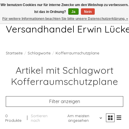
Wir benutzen Cookies nur für interne Zwecke um den Webshop zu verbessern.
Ist das in Ordnung?
Ja
Nein
Telefon 04407 715872 MO-DO 7.00-17.00Uhr FR 7.00-13.00Uhr
Für weitere Informationen beachten Sie bitte unsere Datenschutzerklärung. »
Versandhandel Erwin Lück
Startseite
/
Schlagworte
/
Kofferraumschutzplane
Artikel mit Schlagwort
Kofferraumschutzplane
Filter anzeigen
0
Sortieren
Am meisten
Produkte
nach
angesehen