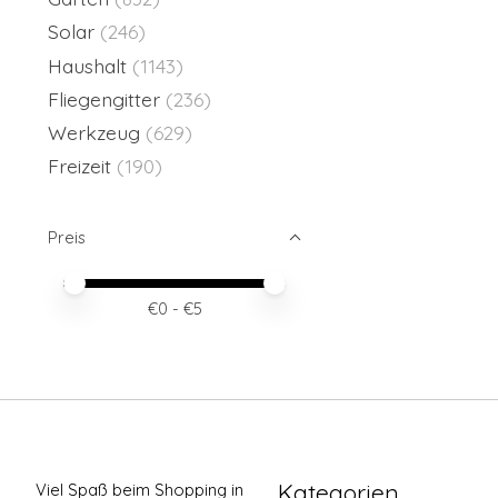
Solar
(246)
Haushalt
(1143)
Fliegengitter
(236)
Werkzeug
(629)
Freizeit
(190)
Preis
Preis – Mindestwert
Price maximum value
€
0
- €
5
Kategorien
Viel Spaß beim Shopping in