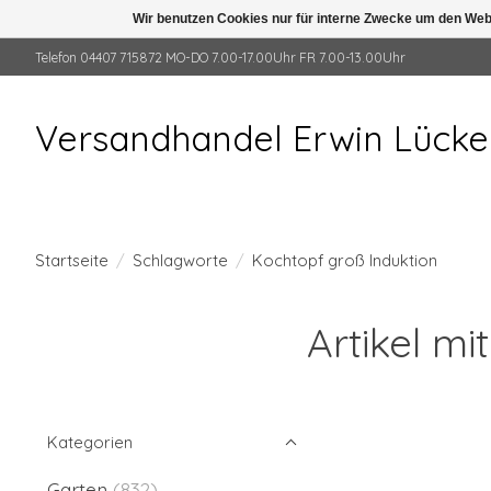
Wir benutzen Cookies nur für interne Zwecke um den Web
Telefon 04407 715872 MO-DO 7.00-17.00Uhr FR 7.00-13.00Uhr
Versandhandel Erwin Lück
Startseite
/
Schlagworte
/
Kochtopf groß Induktion
Artikel m
Kategorien
Garten
(832)