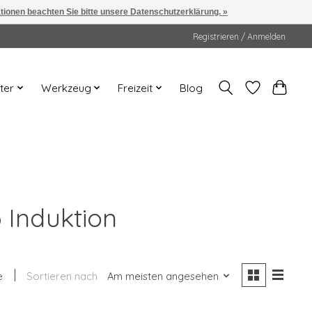
ationen beachten Sie bitte unsere Datenschutzerklärung. »
Registrieren / Anmelden
ter
Werkzeug
Freizeit
Blog
 Induktion
e
Sortieren nach
Am meisten angesehen