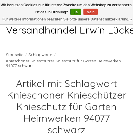
Wir benutzen Cookies nur für interne Zwecke um den Webshop zu verbessern.
Ist das in Ordnung?
Ja
Nein
Telefon 04407 715872 MO-DO 7.00-17.00Uhr FR 7.00-13.00Uhr
Für weitere Informationen beachten Sie bitte unsere Datenschutzerklärung. »
Versandhandel Erwin Lück
Startseite
/
Schlagworte
/
Knieschoner Knieschützer Knieschutz für Garten Heimwerken
94077 schwarz
Artikel mit Schlagwort
Knieschoner Knieschützer
Knieschutz für Garten
Heimwerken 94077
schwarz