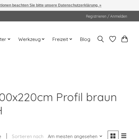
ationen beachten Sie bitte unsere Datenschutzerklärung. »
Registrieren / Anmelden
ter
Werkzeug
Freizeit
Blog
100x220cm Profil braun
H
e
Sortieren nach
Am meisten angesehen