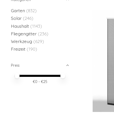
Garten
(832)
Solar
(246)
Haushalt
(1143)
Fliegengitter
(236)
Werkzeug
(629)
Freizeit
(190)
Preis
Preis – Mindestwert
Price maximum value
€
0
- €
25