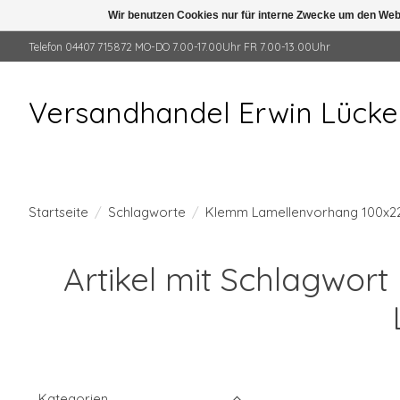
Wir benutzen Cookies nur für interne Zwecke um den Web
Telefon 04407 715872 MO-DO 7.00-17.00Uhr FR 7.00-13.00Uhr
Versandhandel Erwin Lück
Startseite
/
Schlagworte
/
Klemm Lamellenvorhang 100x22
Artikel mit Schlagwor
Kategorien