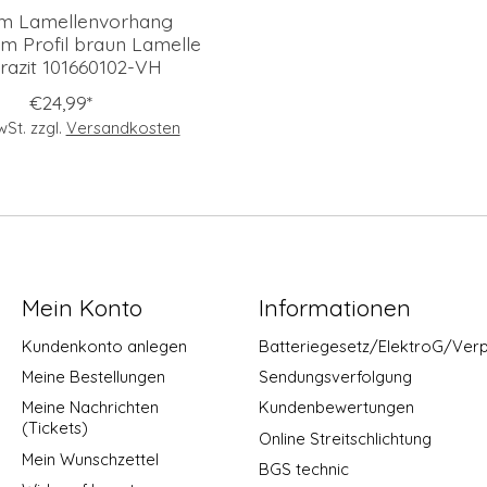
m Lamellenvorhang
m Profil braun Lamelle
razit 101660102-VH
€24,99*
MwSt. zzgl.
Versandkosten
Mein Konto
Informationen
Kundenkonto anlegen
Batteriegesetz/ElektroG/Ver
Meine Bestellungen
Sendungsverfolgung
Meine Nachrichten
Kundenbewertungen
(Tickets)
Online Streitschlichtung
Mein Wunschzettel
BGS technic