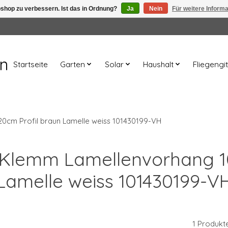
shop zu verbessern. Ist das in Ordnung?
Ja
Nein
Für weitere Inform
en
Startseite
Garten
Solar
Haushalt
Fliegengit
0cm Profil braun Lamelle weiss 101430199-VH
t Klemm Lamellenvorhang 
Lamelle weiss 101430199-V
1 Produkt