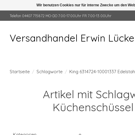
Wir benutzen Cookies nur für interne Zwecke um den Web
Telefon 04407 715872 MO-DO 7.00-17.00Uhr FR 7.00-13.00Uhr
Versandhandel Erwin Lück
Startseite
/
Schlagworte
/
King 6314724-10001337 Edelstah
Artikel mit Schlag
Küchenschüssel 
Kategorien