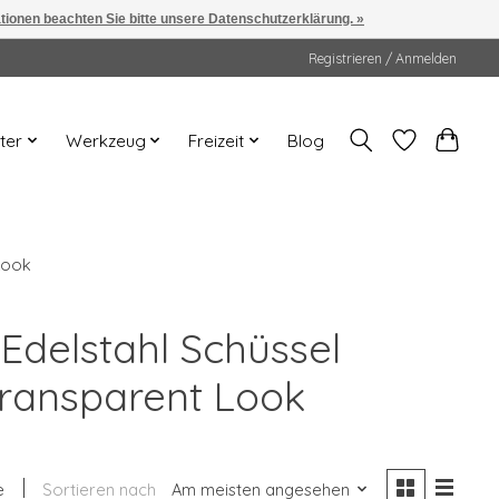
ationen beachten Sie bitte unsere Datenschutzerklärung. »
Registrieren / Anmelden
ter
Werkzeug
Freizeit
Blog
Look
 Edelstahl Schüssel
Transparent Look
e
Sortieren nach
Am meisten angesehen