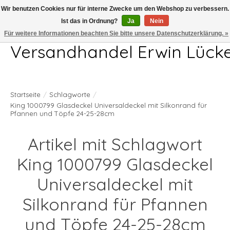
Wir benutzen Cookies nur für interne Zwecke um den Webshop zu verbessern.
Ist das in Ordnung?
Ja
Nein
Telefon 04407 715872 MO-DO 7.00-17.00Uhr FR 7.00-13.00Uhr
Für weitere Informationen beachten Sie bitte unsere Datenschutzerklärung. »
Versandhandel Erwin Lück
Startseite
/
Schlagworte
/
King 1000799 Glasdeckel Universaldeckel mit Silkonrand für
Pfannen und Töpfe 24-25-28cm
Artikel mit Schlagwort
King 1000799 Glasdeckel
Universaldeckel mit
Silkonrand für Pfannen
und Töpfe 24-25-28cm