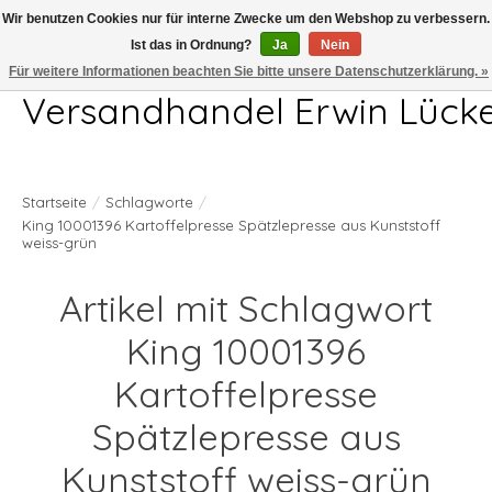
Wir benutzen Cookies nur für interne Zwecke um den Webshop zu verbessern.
Ist das in Ordnung?
Ja
Nein
Telefon 04407 715872 MO-DO 7.00-17.00Uhr FR 7.00-13.00Uhr
Für weitere Informationen beachten Sie bitte unsere Datenschutzerklärung. »
Versandhandel Erwin Lück
Startseite
/
Schlagworte
/
King 10001396 Kartoffelpresse Spätzlepresse aus Kunststoff
weiss-grün
Artikel mit Schlagwort
King 10001396
Kartoffelpresse
Spätzlepresse aus
Kunststoff weiss-grün