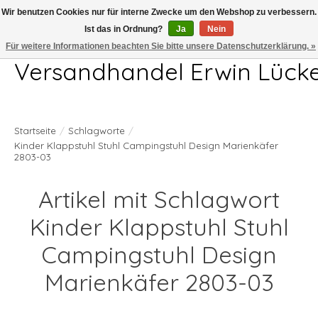
Wir benutzen Cookies nur für interne Zwecke um den Webshop zu verbessern.
Ist das in Ordnung?
Ja
Nein
Telefon 04407 715872 MO-DO 7.00-17.00Uhr FR 7.00-13.00Uhr
Für weitere Informationen beachten Sie bitte unsere Datenschutzerklärung. »
Versandhandel Erwin Lück
Startseite
/
Schlagworte
/
Kinder Klappstuhl Stuhl Campingstuhl Design Marienkäfer
2803-03
Artikel mit Schlagwort
Kinder Klappstuhl Stuhl
Campingstuhl Design
Marienkäfer 2803-03