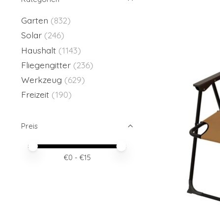
Garten
(832)
Solar
(246)
Haushalt
(1143)
Fliegengitter
(236)
Werkzeug
(629)
Freizeit
(190)
Preis
Preis – Mindestwert
Price maximum value
€
0
- €
15