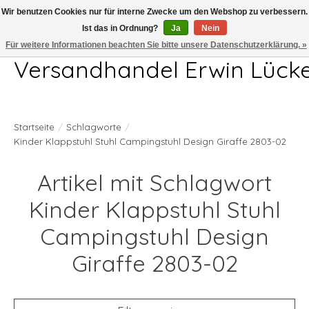
Wir benutzen Cookies nur für interne Zwecke um den Webshop zu verbessern.
Ist das in Ordnung?
Ja
Nein
Telefon 04407 715872 MO-DO 7.00-17.00Uhr FR 7.00-13.00Uhr
Für weitere Informationen beachten Sie bitte unsere Datenschutzerklärung. »
Versandhandel Erwin Lück
Startseite
/
Schlagworte
/
Kinder Klappstuhl Stuhl Campingstuhl Design Giraffe 2803-02
Artikel mit Schlagwort
Kinder Klappstuhl Stuhl
Campingstuhl Design
Giraffe 2803-02