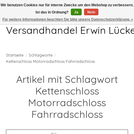
Wir benutzen Cookies nur für interne Zwecke um den Webshop zu verbessern.
Ist das in Ordnung?
Ja
Nein
Telefon 04407 715872 MO-DO 7.00-17.00Uhr FR 7.00-13.00Uhr
Für weitere Informationen beachten Sie bitte unsere Datenschutzerklärung. »
Versandhandel Erwin Lück
Startseite
/
Schlagworte
/
Kettenschloss Motorradschloss Fahrradschloss
Artikel mit Schlagwort
Kettenschloss
Motorradschloss
Fahrradschloss