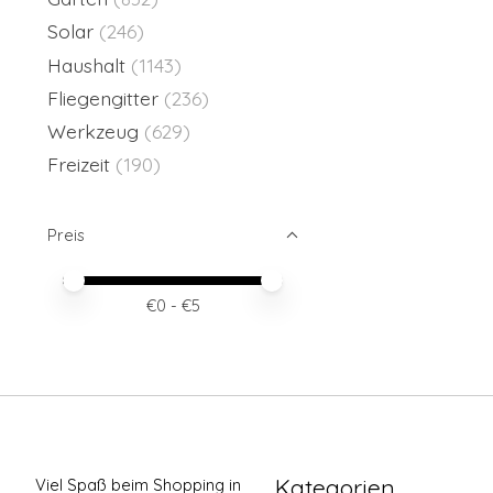
Solar
(246)
Haushalt
(1143)
Fliegengitter
(236)
Werkzeug
(629)
Freizeit
(190)
Preis
Preis – Mindestwert
Price maximum value
€
0
- €
5
Kategorien
Viel Spaß beim Shopping in