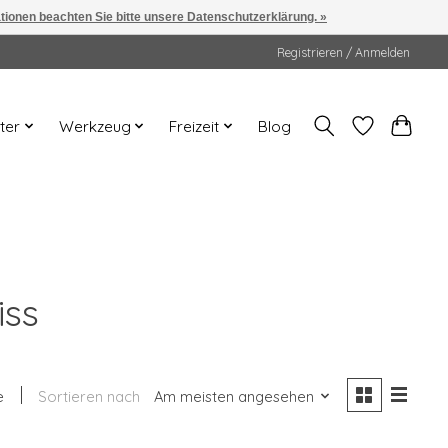
ationen beachten Sie bitte unsere Datenschutzerklärung. »
Registrieren / Anmelden
ter
Werkzeug
Freizeit
Blog
iss
e
Sortieren nach
Am meisten angesehen