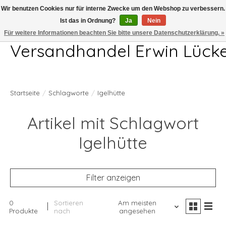
Wir benutzen Cookies nur für interne Zwecke um den Webshop zu verbessern.
Ist das in Ordnung?
Ja
Nein
Telefon 04407 715872 MO-DO 7.00-17.00Uhr FR 7.00-13.00Uhr
Für weitere Informationen beachten Sie bitte unsere Datenschutzerklärung. »
Versandhandel Erwin Lück
Startseite
/
Schlagworte
/
Igelhütte
Artikel mit Schlagwort
Igelhütte
Filter anzeigen
0
Sortieren
Am meisten
Produkte
nach
angesehen