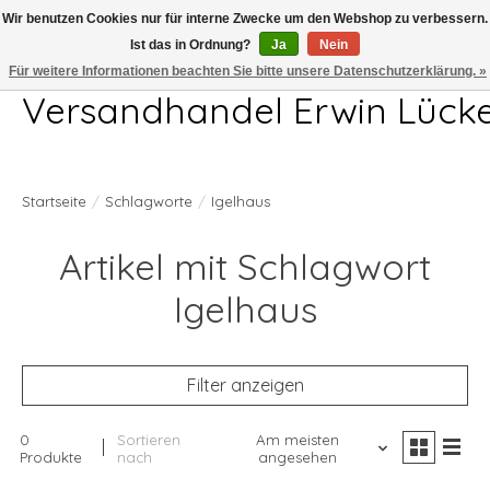
Wir benutzen Cookies nur für interne Zwecke um den Webshop zu verbessern.
Ist das in Ordnung?
Ja
Nein
Telefon 04407 715872 MO-DO 7.00-17.00Uhr FR 7.00-13.00Uhr
Für weitere Informationen beachten Sie bitte unsere Datenschutzerklärung. »
Versandhandel Erwin Lück
Startseite
/
Schlagworte
/
Igelhaus
Artikel mit Schlagwort
Igelhaus
Filter anzeigen
0
Sortieren
Am meisten
Produkte
nach
angesehen