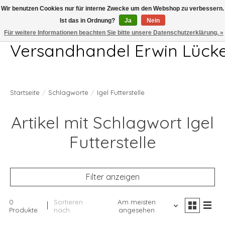
Wir benutzen Cookies nur für interne Zwecke um den Webshop zu verbessern.
Ist das in Ordnung?
Ja
Nein
Telefon 04407 715872 MO-DO 7.00-17.00Uhr FR 7.00-13.00Uhr
Für weitere Informationen beachten Sie bitte unsere Datenschutzerklärung. »
Versandhandel Erwin Lück
Startseite
/
Schlagworte
/
Igel Futterstelle
Artikel mit Schlagwort Igel
Futterstelle
Filter anzeigen
0
Sortieren
Am meisten
Produkte
nach
angesehen