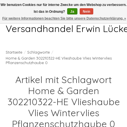
Wir benutzen Cookies nur für interne Zwecke um den Webshop zu verbessern.
Ist das in Ordnung?
Ja
Nein
Telefon 04407 715872 MO-DO 7.00-17.00Uhr FR 7.00-13.00Uhr
Für weitere Informationen beachten Sie bitte unsere Datenschutzerklärung. »
Versandhandel Erwin Lück
Startseite
/
Schlagworte
/
Home & Garden 302210322-HE Vlieshaube Vlies Wintervlies
Pflanzenschutzhaube 0
Artikel mit Schlagwort
Home & Garden
302210322-HE Vlieshaube
Vlies Wintervlies
Pflanzenschutzhaube 0