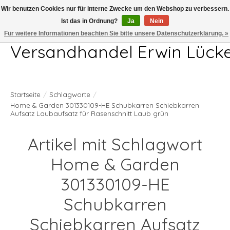
Wir benutzen Cookies nur für interne Zwecke um den Webshop zu verbessern.
Ist das in Ordnung?
Ja
Nein
Telefon 04407 715872 MO-DO 7.00-17.00Uhr FR 7.00-13.00Uhr
Für weitere Informationen beachten Sie bitte unsere Datenschutzerklärung. »
Versandhandel Erwin Lück
Startseite
/
Schlagworte
/
Home & Garden 301330109-HE Schubkarren Schiebkarren
Aufsatz Laubaufsatz für Rasenschnitt Laub grün
Artikel mit Schlagwort
Home & Garden
301330109-HE
Schubkarren
Schiebkarren Aufsatz