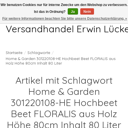
Wir benutzen Cookies nur für interne Zwecke um den Webshop zu verbessern.
Ist das in Ordnung?
Ja
Nein
Telefon 04407 715872 MO-DO 7.00-17.00Uhr FR 7.00-13.00Uhr
Für weitere Informationen beachten Sie bitte unsere Datenschutzerklärung. »
Versandhandel Erwin Lück
Startseite
/
Schlagworte
/
Home & Garden 301220108-HE Hochbeet Beet FLORALIS aus
Holz Höhe 80cm Inhalt 80 Liter
Artikel mit Schlagwort
Home & Garden
301220108-HE Hochbeet
Beet FLORALIS aus Holz
Höhe 80cm Inhalt 80 Liter