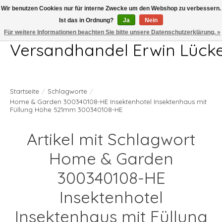
Wir benutzen Cookies nur für interne Zwecke um den Webshop zu verbessern.
Ist das in Ordnung?
Ja
Nein
Telefon 04407 715872 MO-DO 7.00-17.00Uhr FR 7.00-13.00Uhr
Für weitere Informationen beachten Sie bitte unsere Datenschutzerklärung. »
Versandhandel Erwin Lück
Startseite
/
Schlagworte
/
Home & Garden 300340108-HE Insektenhotel Insektenhaus mit
Füllung Höhe 521mm 300340108-HE
Artikel mit Schlagwort
Home & Garden
300340108-HE
Insektenhotel
Insektenhaus mit Füllung